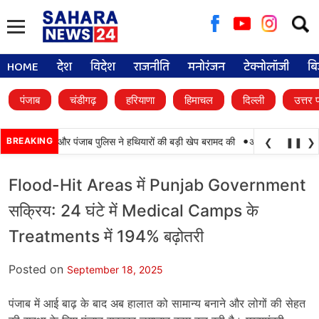
Searc
for:
HOME
देश
विदेश
राजनीति
मनोरंजन
टेक्नोलॉजी
बि
पंजाब
चंडीगढ़
हरियाणा
हिमाचल
दिल्ली
उत्तर 
•
कामयाबी, BSF और पंजाब पुलिस ने हथियारों की बड़ी खेप बरामद की
BREAKING
अमन अरोड़ा ने शाहकोट 
❮
❚❚
❯
Flood-Hit Areas में Punjab Government
सक्रिय: 24 घंटे में Medical Camps के
Treatments में 194% बढ़ोतरी
Posted on
September 18, 2025
पंजाब में आई बाढ़ के बाद अब हालात को सामान्य बनाने और लोगों की सेहत