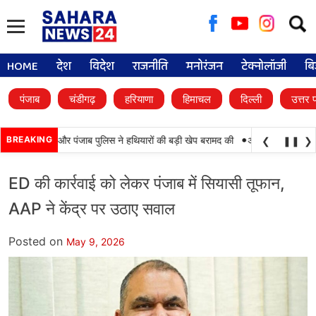
Searc
for:
HOME
देश
विदेश
राजनीति
मनोरंजन
टेक्नोलॉजी
बि
पंजाब
चंडीगढ़
हरियाणा
हिमाचल
दिल्ली
उत्तर 
•
ामयाबी, BSF और पंजाब पुलिस ने हथियारों की बड़ी खेप बरामद की
BREAKING
अमन अरोड़ा ने शाहकोट ह
❮
❚❚
❯
ED की कार्रवाई को लेकर पंजाब में सियासी तूफान,
AAP ने केंद्र पर उठाए सवाल
Posted on
May 9, 2026