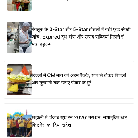
बेंगलुरु के 3-Star और 5-Star होटलों में बड़ी फूड सेफ्टी
जांच, Expired दूध-मांस और खराब सब्जियां मिलने से
मचा हड़कंप
दिल्ली में CM मान की अहम बैठकें, धान से लेकर बिजली
और गुरबाणी तक उठाए पंजाब के मुद्दे
मोहाली में ‘पंजाब यूथ रन 2026’ मैराथन, नशामुक्ति और
फिटनेस का दिया संदेश