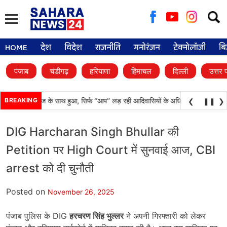
Searc
for:
HOME
देश
विदेश
राजनीति
मनोरंजन
टेक्नोलॉजी
बि
पंजाब
चंडीगढ़
हरियाणा
हिमाचल
दिल्ली
उत्तर 
याय आदिवासी समाज के साथ हुआ, सिर्फ ‘‘आप’’ लड़ रही आदिवासियों के अधिकारों की लड़ाई- केज
BREAKING
❮
❚❚
❯
DIG Harcharan Singh Bhullar की
Petition पर High Court में सुनवाई आज, CBI
arrest को दी चुनौती
Posted on
November 26, 2025
पंजाब पुलिस के DIG
हरचरण सिंह भुल्लर
ने अपनी गिरफ्तारी को लेकर