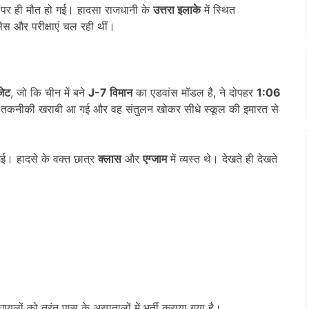
पर ही मौत हो गई। हादसा राजधानी के
उत्तरा इलाके
में स्थित
ासेस और परीक्षाएं चल रही थीं।
जेट
, जो कि चीन में बने
J-7
विमान
का एडवांस मॉडल है, ने दोपहर
1:06
में तकनीकी खराबी आ गई और वह संतुलन खोकर सीधे स्कूल की इमारत से
गई। हादसे के वक्त छात्र
क्लास
और
एग्जाम
में व्यस्त थे। देखते ही देखते
ायलों को तुरंत पास के अस्पतालों में भर्ती कराया गया है।