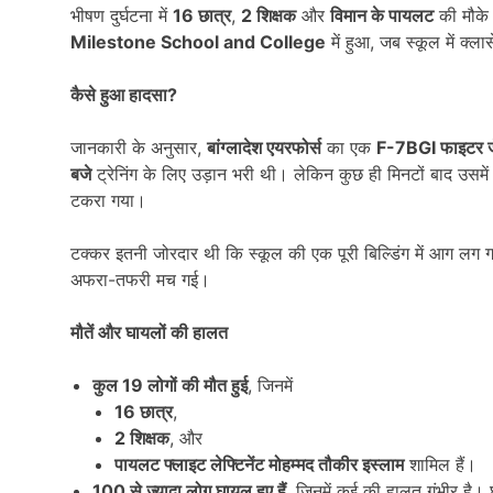
भीषण दुर्घटना में
16
छात्र
,
2
शिक्षक
और
विमान के पायलट
की मौके 
Milestone School and College
में हुआ, जब स्कूल में क्ल
कैसे हुआ हादसा
?
जानकारी के अनुसार,
बांग्लादेश एयरफोर्स
का एक
F-7BGI
फाइटर 
बजे
ट्रेनिंग के लिए उड़ान भरी थी। लेकिन कुछ ही मिनटों बाद उस
टकरा गया।
टक्कर इतनी जोरदार थी कि स्कूल की एक पूरी बिल्डिंग में आग लग 
अफरा-तफरी मच गई।
मौतें और घायलों की हालत
कुल
19
लोगों की मौत हुई
, जिनमें
16
छात्र
,
2
शिक्षक
, और
पायलट फ्लाइट लेफ्टिनेंट मोहम्मद तौकीर इस्लाम
शामिल हैं।
100
से ज्यादा लोग घायल हुए हैं
, जिनमें कई की हालत गंभीर है। घ