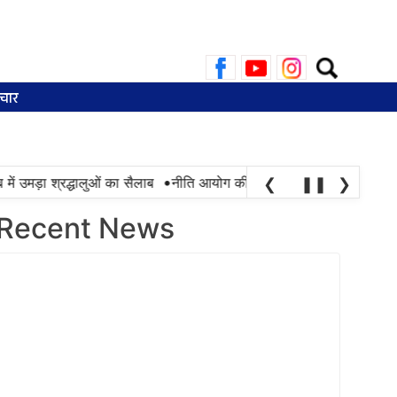
Search
for:
चार
•
उमड़ा श्रद्धालुओं का सैलाब
नीति आयोग की रैंकिंग में पंजाब ने केरल को पछाड़ा; 
❮
❚❚
❯
Recent News