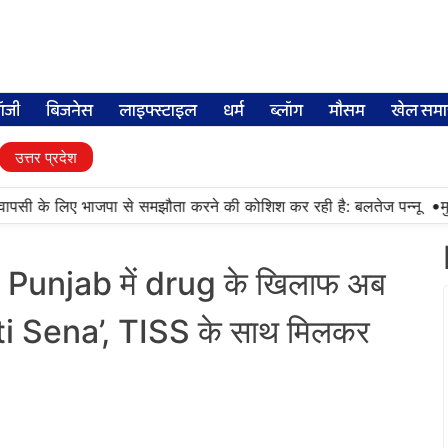
लॉजी
बिजनेस
लाइफ्स्टाइल
धर्म
ब्लॉग
मौसम
खेल समा
उत्तर प्रदेश
•
पसी के लिए भाजपा से समझौता करने की कोशिश कर रही है: बलतेज पन्नू
मुक्तस
Punjab में drug के खिलाफ अब
kti Sena’, TISS के साथ मिलकर