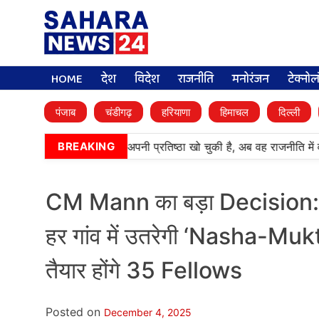
HOME
देश
विदेश
राजनीति
मनोरंजन
टेक्नो
पंजाब
चंडीगढ़
हरियाणा
हिमाचल
दिल्ली
ेअदबी’ पार्टी (अकाली दल) अपनी प्रतिष्ठा खो चुकी है, अब वह राजनीति में वा
BREAKING
CM Mann का बड़ा Decision: 
हर गांव में उतरेगी ‘Nasha-Mu
तैयार होंगे 35 Fellows
Posted on
December 4, 2025