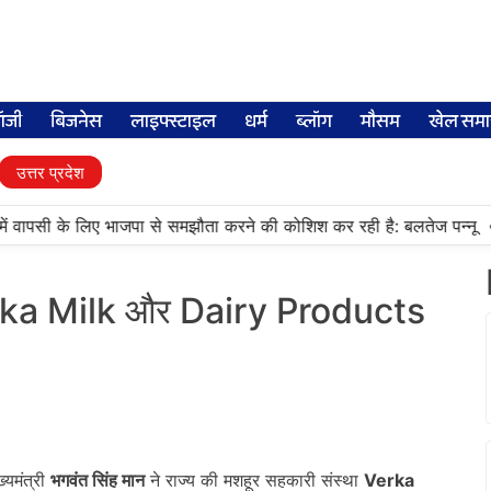
लॉजी
बिजनेस
लाइफ्स्टाइल
धर्म
ब्लॉग
मौसम
खेल समा
उत्तर प्रदेश
•
ं वापसी के लिए भाजपा से समझौता करने की कोशिश कर रही है: बलतेज पन्नू
मु
erka Milk और Dairy Products
्यमंत्री
भगवंत सिंह मान
ने राज्य की मशहूर सहकारी संस्था
Verka