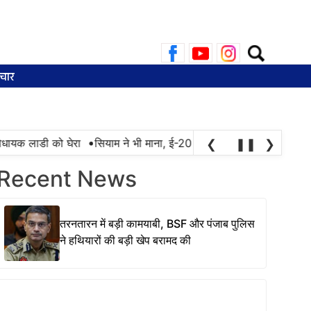
Search
for:
चार
•
यक लाडी को घेरा
सियाम ने भी माना, ई-20 में ज्यादा क्लोराइड और नमी के क
❮
❚❚
❯
Recent News
तरनतारन में बड़ी कामयाबी, BSF और पंजाब पुलिस
ने हथियारों की बड़ी खेप बरामद की