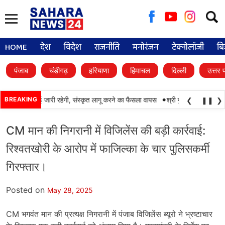
Searc
for:
HOME
देश
विदेश
राजनीति
मनोरंजन
टेक्नोलॉजी
बि
पंजाब
चंडीगढ़
हरियाणा
हिमाचल
दिल्ली
उत्तर 
•
ें पंजाबी की पढ़ाई जारी रहेगी, संस्कृत लागू करने का फैसला वापस
BREAKING
श्री गुरु हरिकृष्ण साहिब ज
❮
❚❚
❯
CM मान की निगरानी में विजिलेंस की बड़ी कार्रवाई:
रिश्वतखोरी के आरोप में फाजिल्का के चार पुलिसकर्मी
गिरफ्तार।
Posted on
May 28, 2025
CM भगवंत मान की प्रत्यक्ष निगरानी में पंजाब विजिलेंस ब्यूरो ने भ्रष्टाचार