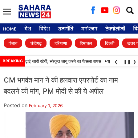
Searc
for:
HOME
देश
विदेश
राजनीति
मनोरंजन
टेक्नोलॉजी
बि
पंजाब
चंडीगढ़
हरियाणा
हिमाचल
दिल्ली
उत्तर 
•
ं में पंजाबी की पढ़ाई जारी रहेगी, संस्कृत लागू करने का फैसला वापस
BREAKING
श्री गुरु हरिकृष्ण साहि
❮
❚❚
❯
CM भगवंत मान ने की हलवारा एयरपोर्ट का नाम
बदलने की मांग, PM मोदी से की ये अपील
Posted on
February 1, 2026