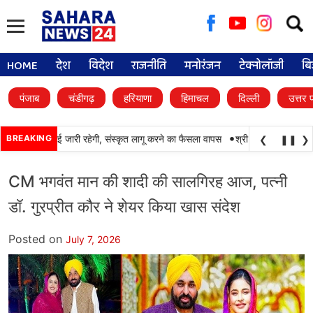
Searc
for:
HOME
देश
विदेश
राजनीति
मनोरंजन
टेक्नोलॉजी
बि
पंजाब
चंडीगढ़
हरियाणा
हिमाचल
दिल्ली
उत्तर 
•
में पंजाबी की पढ़ाई जारी रहेगी, संस्कृत लागू करने का फैसला वापस
BREAKING
श्री गुरु हरिकृष्ण साहिब 
❮
❚❚
❯
CM भगवंत मान की शादी की सालगिरह आज, पत्नी
डॉ. गुरप्रीत कौर ने शेयर किया खास संदेश
Posted on
July 7, 2026