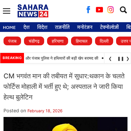
Searc
for:
HOME
देश
विदेश
राजनीति
मनोरंजन
टेक्नोलॉजी
बि
पंजाब
चंडीगढ़
हरियाणा
हिमाचल
दिल्ली
उत्तर 
•
 कामयाबी, BSF और पंजाब पुलिस ने हथियारों की बड़ी खेप बरामद की
BREAKING
अमन अरोड़ा ने शाहकोट
❮
❚❚
❯
CM भगवंत मान की तबीयत में सुधार:थकान के चलते
फोर्टिस मोहाली में भर्ती हुए थे; अस्पताल ने जारी किया
हेल्थ बुलेटिन
Posted on
February 18, 2026