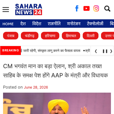
Searc
for:
HOME
देश
विदेश
राजनीति
मनोरंजन
टेक्नोलॉजी
बि
पंजाब
चंडीगढ़
हरियाणा
हिमाचल
दिल्ली
उत्तर 
•
ें पंजाबी की पढ़ाई जारी रहेगी, संस्कृत लागू करने का फैसला वापस
BREAKING
श्री गुरु हरिकृष्ण साहिब ज
❮
❚❚
❯
CM भगवंत मान का बड़ा ऐलान, श्री अकाल तख्त
साहिब के समक्ष पेश होंगे AAP के मंत्री और विधायक
Posted on
June 28, 2026