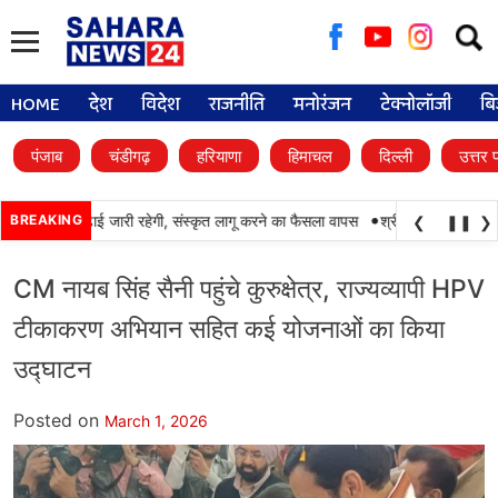
Searc
for:
HOME
देश
विदेश
राजनीति
मनोरंजन
टेक्नोलॉजी
बि
पंजाब
चंडीगढ़
हरियाणा
हिमाचल
दिल्ली
उत्तर 
•
ें पंजाबी की पढ़ाई जारी रहेगी, संस्कृत लागू करने का फैसला वापस
BREAKING
श्री गुरु हरिकृष्ण साहिब ज
❮
❚❚
❯
CM नायब सिंह सैनी पहुंचे कुरुक्षेत्र, राज्यव्यापी HPV
टीकाकरण अभियान सहित कई योजनाओं का किया
उद्घाटन
Posted on
March 1, 2026