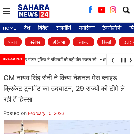
Searc
for:
HOME
देश
विदेश
राजनीति
मनोरंजन
टेक्नोलॉजी
बि
पंजाब
चंडीगढ़
हरियाणा
हिमाचल
दिल्ली
उत्तर 
•
मयाबी, BSF और पंजाब पुलिस ने हथियारों की बड़ी खेप बरामद की
BREAKING
अमन अरोड़ा ने शाहकोट हल
❮
❚❚
❯
CM नायब सिंह सैनी ने किया नेशनल मेंस ब्लाइंड
क्रिकेट टूर्नामेंट का उद्घाटन, 29 राज्यों की टीमें ले
रही हैं हिस्सा
Posted on
February 10, 2026