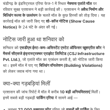
चंडीगढ़ के इंडस्ट्रियल एरिया फेज-1 में स्थित
नेक्सस एलांते मॉल
पर
रविवार सुबह प्रशासन ने बड़ी कार्रवाई की। प्रशासन ने
अवैध निर्माण और
बिल्डिंग रूल्स के उल्लंघन
के चलते मॉल के कुछ हिस्सों को तोड़ दिया। यह
कार्रवाई मॉल को जारी किए गए
शो-कॉज नोटिस (Show Cause
Notice)
के 24 घंटे के अंदर की गई।
नोटिस जारी हुआ था शनिवार को
शनिवार को
एसडीएम ईस्ट-कम-असिस्टेंट एस्टेट ऑफिसर खुशप्रीत कौर
ने
मैसर्स सीएसजे इंफ्रास्ट्रक्चर प्राइवेट लिमिटेड (CSJ Infrastructure
Pvt. Ltd.)
, जो एलांते मॉल का प्रबंधन करती है, को नोटिस जारी किया
था। इसमें मॉल में पाए गए
बिल्डिंग वॉयलेशन (Building Violations)
को लेकर जवाब मांगा गया था।
क्या-क्या गड़बड़ियां मिलीं
प्रशासन की जांच रिपोर्ट में मॉल में करीब
10
बड़ी अनियमितताएं
मिलीं।
इनमें सबसे बड़ी गड़बड़ी
पार्किंग एरिया
में सामने आई —
लगभग
22,000
स्क्वायर फीट
एरिया जो
वाहनों की पार्किंग
के लिए