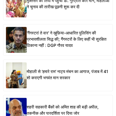
मुक्तसर की तियां में पहुंचीं डॉ. गुरप्रीत कौर मान, महिलाओं
ने चुनाव की तारीख पूछनी शुरू कर दी
‘गैंगस्टरां ते वार’ ने ख़ुफ़िया-आधारित पुलिसिंग की
प्रभावशीलता सिद्ध की; गैंगस्टरों के लिए कहीं भी सुरक्षित
ठिकाना नहीं : DGP गौरव यादव
मोहाली से ‘हमारे राम’ नाट्य मंचन का आगाज, पंजाब में 41
शो कराएगी भगवंत मान सरकार
शहरी सहकारी बैंकों को अमित शाह की बड़ी अपील,
तकनीक और पारदर्शिता पर दिया जोर