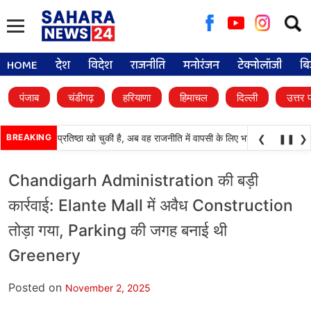
Searc
for:
HOME
देश
विदेश
राजनीति
मनोरंजन
टेक्नोलॉजी
बि
पंजाब
चंडीगढ़
हरियाणा
हिमाचल
दिल्ली
उत्तर 
काली दल) अपनी प्रतिष्ठा खो चुकी है, अब वह राजनीति में वापसी के लिए भाजपा से समझौता कर
BREAKING
❮
❚❚
❯
Chandigarh Administration की बड़ी
कार्रवाई: Elante Mall में अवैध Construction
तोड़ा गया, Parking की जगह बनाई थी
Greenery
Posted on
November 2, 2025