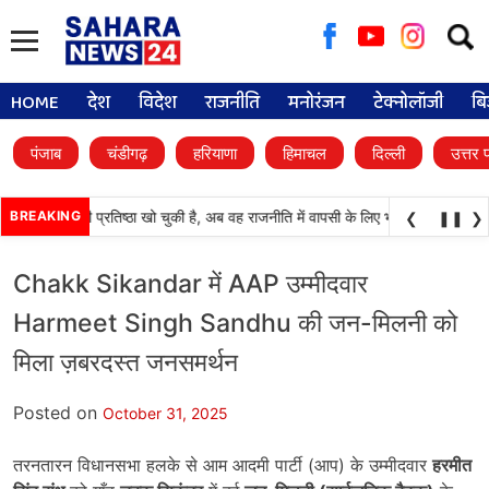
Searc
for:
HOME
देश
विदेश
राजनीति
मनोरंजन
टेक्नोलॉजी
बि
पंजाब
चंडीगढ़
हरियाणा
हिमाचल
दिल्ली
उत्तर 
अकाली दल) अपनी प्रतिष्ठा खो चुकी है, अब वह राजनीति में वापसी के लिए भाजपा से समझौता कर
BREAKING
❮
❚❚
❯
Chakk Sikandar में AAP उम्मीदवार
Harmeet Singh Sandhu की जन-मिलनी को
मिला ज़बरदस्त जनसमर्थन
Posted on
October 31, 2025
तरनतारन विधानसभा हलके से आम आदमी पार्टी (आप) के उम्मीदवार
हरमीत