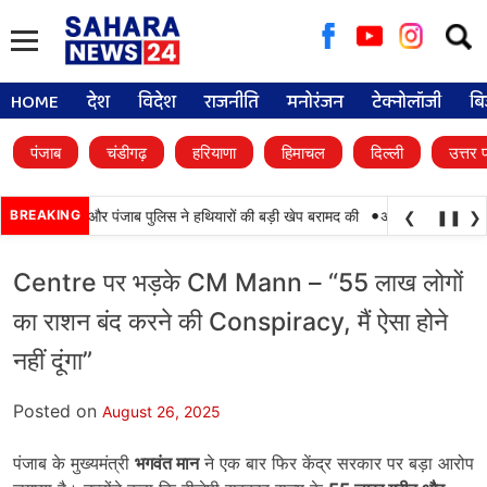
Searc
for:
HOME
देश
विदेश
राजनीति
मनोरंजन
टेक्नोलॉजी
बि
पंजाब
चंडीगढ़
हरियाणा
हिमाचल
दिल्ली
उत्तर 
•
कामयाबी, BSF और पंजाब पुलिस ने हथियारों की बड़ी खेप बरामद की
BREAKING
अमन अरोड़ा ने शाहकोट 
❮
❚❚
❯
Centre पर भड़के CM Mann – “55 लाख लोगों
का राशन बंद करने की Conspiracy, मैं ऐसा होने
नहीं दूंगा”
Posted on
August 26, 2025
पंजाब के मुख्यमंत्री
भगवंत मान
ने एक बार फिर केंद्र सरकार पर बड़ा आरोप