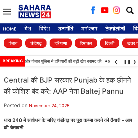
Searc
for:
HOME
देश
विदेश
राजनीति
मनोरंजन
टेक्नोलॉजी
बि
पंजाब
चंडीगढ़
हरियाणा
हिमाचल
दिल्ली
उत्तर 
•
कामयाबी, BSF और पंजाब पुलिस ने हथियारों की बड़ी खेप बरामद की
BREAKING
अमन अरोड़ा ने शाहकोट 
❮
❚❚
❯
Central की BJP सरकार Punjab के हक छीनने
की कोशिश बंद करे: AAP नेता Baltej Pannu
Posted on
November 24, 2025
धारा 240
में संशोधन के ज़रिए चंडीगढ़ पर पूरा कब्ज़ा करने की तैयारी –
आप
की चेतावनी