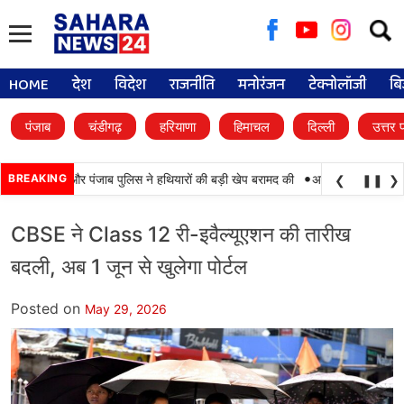
Searc
for:
HOME
देश
विदेश
राजनीति
मनोरंजन
टेक्नोलॉजी
बि
पंजाब
चंडीगढ़
हरियाणा
हिमाचल
दिल्ली
उत्तर 
•
ामयाबी, BSF और पंजाब पुलिस ने हथियारों की बड़ी खेप बरामद की
BREAKING
अमन अरोड़ा ने शाहकोट हल
❮
❚❚
❯
CBSE ने Class 12 री-इवैल्यूएशन की तारीख
बदली, अब 1 जून से खुलेगा पोर्टल
Posted on
May 29, 2026