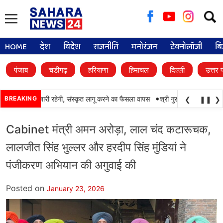
Searc
for:
HOME
देश
विदेश
राजनीति
मनोरंजन
टेक्नोलॉजी
बि
पंजाब
चंडीगढ़
हरियाणा
हिमाचल
दिल्ली
उत्तर 
•
पंजाबी की पढ़ाई जारी रहेगी, संस्कृत लागू करने का फैसला वापस
BREAKING
श्री गुरु हरिकृष्ण साहिब जी क
❮
❚❚
❯
Cabinet मंत्री अमन अरोड़ा, लाल चंद कटारूचक,
लालजीत सिंह भुल्लर और हरदीप सिंह मुंडियां ने
पंजीकरण अभियान की अगुवाई की
Posted on
January 23, 2026