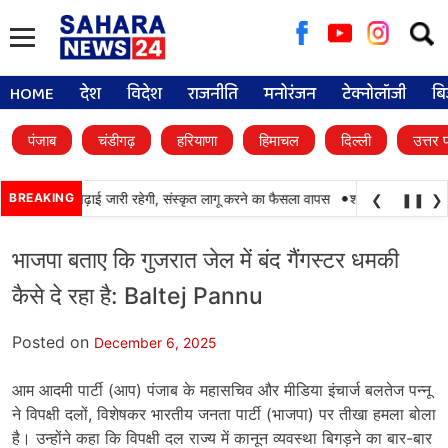
Searc
for:
HOME
देश
विदेश
राजनीति
मनोरंजन
टेक्नोलॉजी
बि
पंजाब
चंडीगढ़
हरियाणा
हिमाचल
दिल्ली
उत्तर 
•
ों में पंजाबी की पढ़ाई जारी रहेगी, संस्कृत लागू करने का फैसला वापस
BREAKING
श्री गुरु हरिकृष्ण साह
❮
❚❚
❯
भाजपा बताए कि गुजरात जेल में बंद गैंगस्टर धमकी
कैसे दे रहा है: Baltej Pannu
Posted on
December 6, 2025
आम आदमी पार्टी (आप) पंजाब के महासचिव और मीडिया इंचार्ज बलतेज पन्नू
ने विपक्षी दलों, विशेषकर भारतीय जनता पार्टी (भाजपा) पर तीखा हमला बोला
है। उन्होंने कहा कि विपक्षी दल राज्य में कानून व्यवस्था बिगड़ने का बार-बार