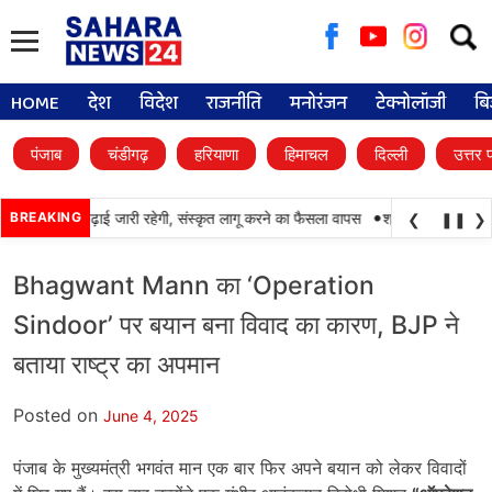
Searc
for:
HOME
देश
विदेश
राजनीति
मनोरंजन
टेक्नोलॉजी
बि
पंजाब
चंडीगढ़
हरियाणा
हिमाचल
दिल्ली
उत्तर 
•
ं में पंजाबी की पढ़ाई जारी रहेगी, संस्कृत लागू करने का फैसला वापस
BREAKING
श्री गुरु हरिकृष्ण साहि
❮
❚❚
❯
Bhagwant Mann का ‘Operation
Sindoor’ पर बयान बना विवाद का कारण, BJP ने
बताया राष्ट्र का अपमान
Posted on
June 4, 2025
पंजाब के मुख्यमंत्री भगवंत मान एक बार फिर अपने बयान को लेकर विवादों