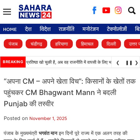
Searc
for:
HOME
देश
विदेश
राजनीति
मनोरंजन
टेक्नोलॉजी
बि
पंजाब
चंडीगढ़
हरियाणा
हिमाचल
दिल्ली
उत्तर 
काली दल) अपनी प्रतिष्ठा खो चुकी है, अब वह राजनीति में वापसी के लिए भाजपा से समझौता कर
BREAKING
❮
❚❚
❯
“अपना CM – अपने खेता विच”: किसानों के खेतों तक
पहुंचकर CM Bhagwant Mann ने बदली
Punjab की तस्वीर
Posted on
November 1, 2025
पंजाब के मुख्यमंत्री
भगवंत मान
इन दिनों पूरे राज्य में एक अलग तरह की