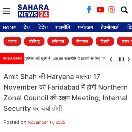
Searc
for:
HOME
देश
विदेश
राजनीति
मनोरंजन
टेक्नोलॉजी
बि
पंजाब
चंडीगढ़
हरियाणा
हिमाचल
दिल्ली
उत्तर 
ली दल) अपनी प्रतिष्ठा खो चुकी है, अब वह राजनीति में वापसी के लिए भाजपा से समझौता करने
BREAKING
❮
❚❚
❯
Amit Shah की Haryana यात्रा: 17
November को Faridabad में होगी Northern
Zonal Council की अहम Meeting; Internal
Security पर चर्चा होगी
Posted on
November 17, 2025