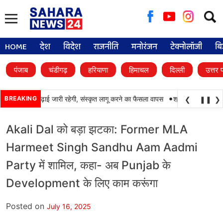
Searc
for:
HOME
देश
विदेश
राजनीति
मनोरंजन
टेक्नोलॉजी
बि
पंजाब
चंडीगढ़
हरियाणा
हिमाचल
दिल्ली
उत्तर 
•
ों में पंजाबी की पढ़ाई जारी रहेगी, संस्कृत लागू करने का फैसला वापस
BREAKING
श्री गुरु हरिकृष्ण साह
❮
❚❚
❯
Akali Dal को बड़ा झटका: Former MLA
Harmeet Singh Sandhu Aam Aadmi
Party में शामिल, कहा- अब Punjab के
Development के लिए काम करूंगा
Posted on
July 16, 2025