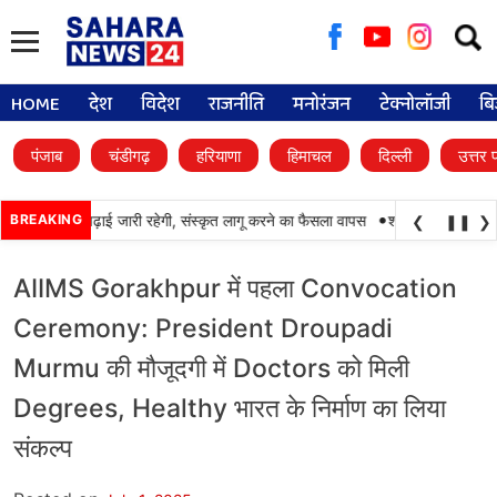
Searc
for:
HOME
देश
विदेश
राजनीति
मनोरंजन
टेक्नोलॉजी
बि
पंजाब
चंडीगढ़
हरियाणा
हिमाचल
दिल्ली
उत्तर 
•
ों में पंजाबी की पढ़ाई जारी रहेगी, संस्कृत लागू करने का फैसला वापस
BREAKING
श्री गुरु हरिकृष्ण साह
❮
❚❚
❯
AIIMS Gorakhpur में पहला Convocation
Ceremony: President Droupadi
Murmu की मौजूदगी में Doctors को मिली
Degrees, Healthy भारत के निर्माण का लिया
संकल्प