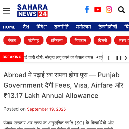
Searc
for:
HOME
देश
विदेश
राजनीति
मनोरंजन
टेक्नोलॉजी
बि
पंजाब
चंडीगढ़
हरियाणा
हिमाचल
दिल्ली
उत्तर 
•
 में पंजाबी की पढ़ाई जारी रहेगी, संस्कृत लागू करने का फैसला वापस
BREAKING
श्री गुरु हरिकृष्ण साहिब
❮
❚❚
❯
Abroad में पढ़ाई का सपना होगा पूरा — Punjab
Government देगी Fees, Visa, Airfare और
₹13.17 Lakh Annual Allowance
Posted on
September 19, 2025
पंजाब सरकार अब राज्य के अनुसूचित जाति (SC) के विद्यार्थियों और