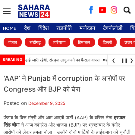
Searc
for:
HOME
देश
विदेश
राजनीति
मनोरंजन
टेक्नोलॉजी
बि
पंजाब
चंडीगढ़
हरियाणा
हिमाचल
दिल्ली
उत्तर 
•
ों में पंजाबी की पढ़ाई जारी रहेगी, संस्कृत लागू करने का फैसला वापस
BREAKING
श्री गुरु हरिकृष्ण साह
❮
❚❚
❯
‘AAP’ ने Punjab में corruption के आरोपों पर
Congress और BJP को घेरा
Posted on
December 9, 2025
पंजाब के वित्त मंत्री और आम आदमी पार्टी (AAP) के वरिष्ठ नेता
हरपाल
सिंह चीमा
ने आज कांग्रेस और भाजपा (BJP) पर भ्रष्टाचार के गंभीर
आरोपों को लेकर हमला बोला। उन्होंने दोनों पार्टियों के हाईकमान को चुनौती