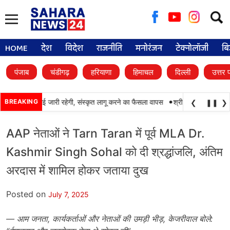
Searc
for:
HOME
देश
विदेश
राजनीति
मनोरंजन
टेक्नोलॉजी
बि
पंजाब
चंडीगढ़
हरियाणा
हिमाचल
दिल्ली
उत्तर 
•
ें पंजाबी की पढ़ाई जारी रहेगी, संस्कृत लागू करने का फैसला वापस
BREAKING
श्री गुरु हरिकृष्ण साहिब ज
❮
❚❚
❯
AAP नेताओं ने Tarn Taran में पूर्व MLA Dr.
Kashmir Singh Sohal को दी श्रद्धांजलि, अंतिम
अरदास में शामिल होकर जताया दुख
Posted on
July 7, 2025
—
आम जनता
,
कार्यकर्ताओं और नेताओं की उमड़ी भीड़
,
केजरीवाल बोले: