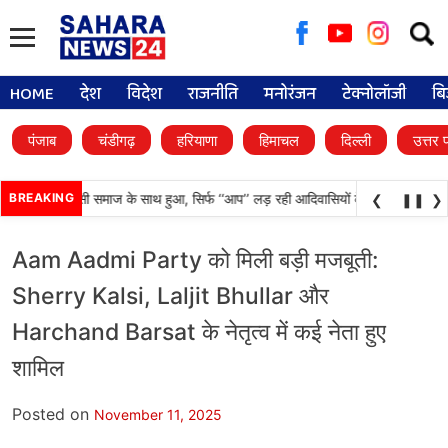
Searc
for:
HOME
देश
विदेश
राजनीति
मनोरंजन
टेक्नोलॉजी
बि
पंजाब
चंडीगढ़
हरियाणा
हिमाचल
दिल्ली
उत्तर 
दा अन्याय आदिवासी समाज के साथ हुआ, सिर्फ ‘‘आप’’ लड़ रही आदिवासियों के अधिकारों की लड़ा
BREAKING
❮
❚❚
❯
Aam Aadmi Party को मिली बड़ी मजबूती:
Sherry Kalsi, Laljit Bhullar और
Harchand Barsat के नेतृत्व में कई नेता हुए
शामिल
Posted on
November 11, 2025