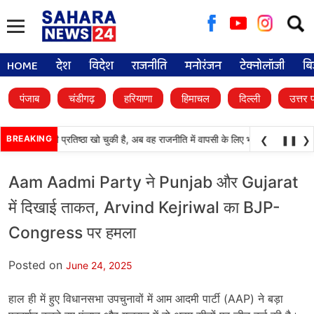
Searc
for:
HOME
देश
विदेश
राजनीति
मनोरंजन
टेक्नोलॉजी
बि
पंजाब
चंडीगढ़
हरियाणा
हिमाचल
दिल्ली
उत्तर 
अकाली दल) अपनी प्रतिष्ठा खो चुकी है, अब वह राजनीति में वापसी के लिए भाजपा से समझौता क
BREAKING
❮
❚❚
❯
Aam Aadmi Party ने Punjab और Gujarat
में दिखाई ताकत, Arvind Kejriwal का BJP-
Congress पर हमला
Posted on
June 24, 2025
हाल ही में हुए विधानसभा उपचुनावों में आम आदमी पार्टी (AAP) ने बड़ा