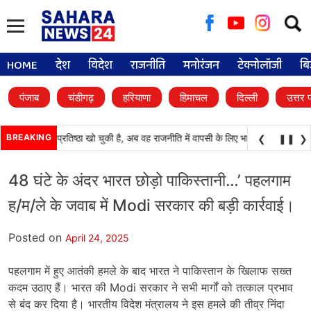
Searc
for:
HOME
देश
विदेश
राजनीति
मनोरंजन
टेक्नोलॉजी
बि
पंजाब
चंडीगढ़
हरियाणा
हिमाचल
दिल्ली
उत्तर 
काली दल) अपनी प्रतिष्ठा खो चुकी है, अब वह राजनीति में वापसी के लिए भाजपा से समझौता कर
BREAKING
❮
❚❚
❯
48 घंटे के अंदर भारत छोड़ो पाकिस्तानी…’ पहलगाम
ह/म/ले के जवाब में Modi सरकार की बड़ी कार्रवाई।
Posted on
April 24, 2025
पहलगाम में हुए आतंकी हमले के बाद भारत ने पाकिस्तान के खिलाफ सख्त
कदम उठाए हैं। भारत की Modi सरकार ने सभी मार्गों को तत्काल प्रभाव
से बंद कर दिया है। भारतीय विदेश मंत्रालय ने इस हमले की तीव्र निंदा