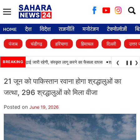
Searc
for:
HOME
देश
विदेश
राजनीति
मनोरंजन
टेक्नोलॉजी
बि
पंजाब
चंडीगढ़
हरियाणा
हिमाचल
दिल्ली
उत्तर 
•
ं में पंजाबी की पढ़ाई जारी रहेगी, संस्कृत लागू करने का फैसला वापस
BREAKING
श्री गुरु हरिकृष्ण साहि
❮
❚❚
❯
21 जून को पाकिस्तान रवाना होगा श्रद्धालुओं का
जत्था, 296 श्रद्धालुओं को मिला वीजा
Posted on
June 19, 2026