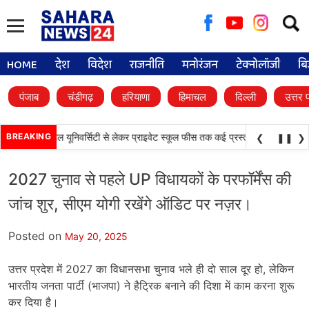
Searc
for:
HOME
देश
विदेश
राजनीति
मनोरंजन
टेक्नोलॉजी
बि
पंजाब
चंडीगढ़
हरियाणा
हिमाचल
दिल्ली
उत्तर 
•
े फैसले, डिजिटल यूनिवर्सिटी से लेकर प्राइवेट स्कूल फीस तक कई प्रस्तावों को मंजूरी
BREAKING
पंज
❮
❚❚
❯
2027 चुनाव से पहले UP विधायकों के परफॉर्मेंस की
जांच शुर, सीएम योगी रखेंगे ऑडिट पर नज़र।
Posted on
May 20, 2025
उत्तर प्रदेश में 2027 का विधानसभा चुनाव भले ही दो साल दूर हो, लेकिन
भारतीय जनता पार्टी (भाजपा) ने हैट्रिक बनाने की दिशा में काम करना शुरू
कर दिया है।