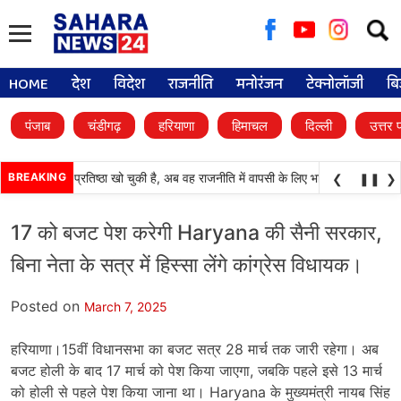
Searc
for:
HOME
देश
विदेश
राजनीति
मनोरंजन
टेक्नोलॉजी
बि
पंजाब
चंडीगढ़
हरियाणा
हिमाचल
दिल्ली
उत्तर 
काली दल) अपनी प्रतिष्ठा खो चुकी है, अब वह राजनीति में वापसी के लिए भाजपा से समझौता कर
BREAKING
❮
❚❚
❯
17 को बजट पेश करेगी Haryana की सैनी सरकार,
बिना नेता के सत्र में हिस्सा लेंगे कांग्रेस विधायक।
Posted on
March 7, 2025
हरियाणा।15वीं विधानसभा का बजट सत्र 28 मार्च तक जारी रहेगा। अब
बजट होली के बाद 17 मार्च को पेश किया जाएगा, जबकि पहले इसे 13 मार्च
को होली से पहले पेश किया जाना था। Haryana के मुख्यमंत्री नायब सिंह