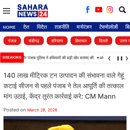
Searc
for:
HOME
देश
विदेश
राजनीति
मनोरंजन
टेक्नोलॉजी
बि
पंजाब
चंडीगढ़
हरियाणा
हिमाचल
दिल्ली
उत्तर 
•
मयाबी, BSF और पंजाब पुलिस ने हथियारों की बड़ी खेप बरामद की
BREAKING
अमन अरोड़ा ने शाहकोट हलक
❮
❚❚
❯
140 लाख मीट्रिक टन उत्पादन की संभावना वाले गेहूं
कटाई सीजन से पहले पंजाब ने तेल आपूर्ति की तत्काल
मांग उठाई, केंद्र तुरंत कार्रवाई करे: CM Mann
Posted on
March 28, 2026