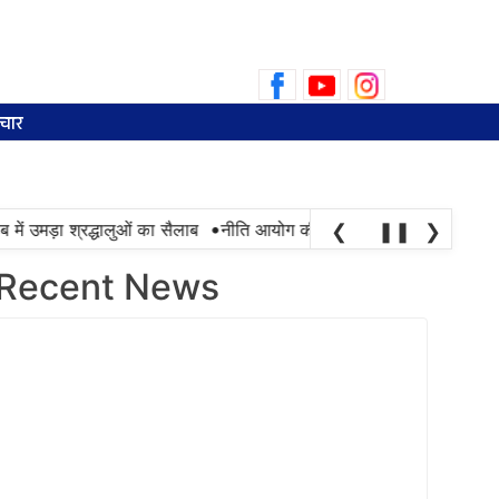
Search
for:
चार
•
 उमड़ा श्रद्धालुओं का सैलाब
नीति आयोग की रैंकिंग में पंजाब ने केरल को पछाड़ा;
❮
❚❚
❯
Recent News