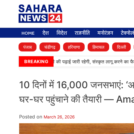
HOME
देश
विदेश
राजनीति
मनोरंजन
टेक्नो
पंजाब
चंडीगढ़
हरियाणा
हिमाचल
दिल्ली
र्मी पब्लिक स्कूलों में पंजाबी की पढ़ाई जारी रहेगी, संस्कृत लागू करने का फैसल
BREAKING
10 दिनों में 16,000 जनसभाएं: ‘आ
घर-घर पहुंचाने की तैयारी — A
Posted on
March 26, 2026