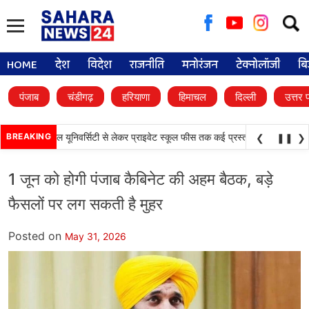
Searc
for:
HOME
देश
विदेश
राजनीति
मनोरंजन
टेक्नोलॉजी
बि
पंजाब
चंडीगढ़
हरियाणा
हिमाचल
दिल्ली
उत्तर 
•
े फैसले, डिजिटल यूनिवर्सिटी से लेकर प्राइवेट स्कूल फीस तक कई प्रस्तावों को मंजूरी
BREAKING
पंज
❮
❚❚
❯
1 जून को होगी पंजाब कैबिनेट की अहम बैठक, बड़े
फैसलों पर लग सकती है मुहर
Posted on
May 31, 2026