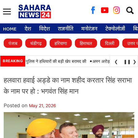
Searc
for:
HOME
देश
विदेश
राजनीति
मनोरंजन
टेक्नोलॉजी
बि
पंजाब
चंडीगढ़
हरियाणा
हिमाचल
दिल्ली
उत्तर 
•
F और पंजाब पुलिस ने हथियारों की बड़ी खेप बरामद की
BREAKING
अमन अरोड़ा ने शाहकोट हलके में नौक
❮
❚❚
❯
हलवारा हवाई अड्डे का नाम शहीद करतार सिंह सराभा
के नाम पर हो : भगवंत सिंह मान
Posted on
May 21, 2026