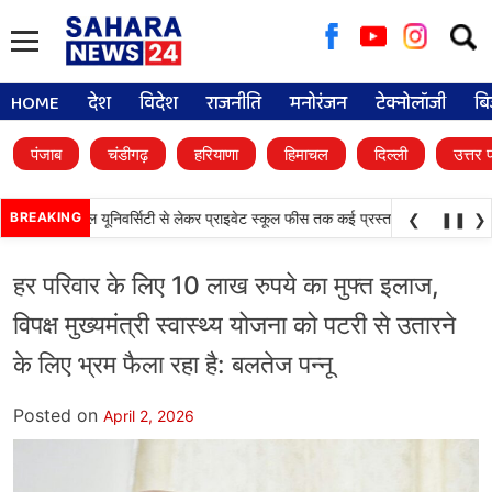
Searc
for:
HOME
देश
विदेश
राजनीति
मनोरंजन
टेक्नोलॉजी
बि
पंजाब
चंडीगढ़
हरियाणा
हिमाचल
दिल्ली
उत्तर 
•
 फैसले, डिजिटल यूनिवर्सिटी से लेकर प्राइवेट स्कूल फीस तक कई प्रस्तावों को मंजूरी
BREAKING
पंजा
❮
❚❚
❯
हर परिवार के लिए 10 लाख रुपये का मुफ्त इलाज,
विपक्ष मुख्यमंत्री स्वास्थ्य योजना को पटरी से उतारने
के लिए भ्रम फैला रहा है: बलतेज पन्नू
Posted on
April 2, 2026