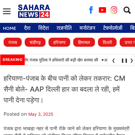
Searc
for:
HOME
देश
विदेश
राजनीति
मनोरंजन
टेक्नोलॉजी
बि
पंजाब
चंडीगढ़
हरियाणा
हिमाचल
दिल्ली
उत्तर 
•
ामयाबी, BSF और पंजाब पुलिस ने हथियारों की बड़ी खेप बरामद की
BREAKING
अमन अरोड़ा ने शाहकोट ह
❮
❚❚
❯
हरियाणा-पंजाब के बीच पानी को लेकर तकरार: CM
सैनी बोले- AAP दिल्ली हार का बदला ले रही, हमें
पानी देना पड़ेगा।
Posted on
May 3, 2025
पंजाब द्वारा भाखड़ा नहर से पानी रोके जाने को लेकर हरियाणा के मुख्यमंत्री