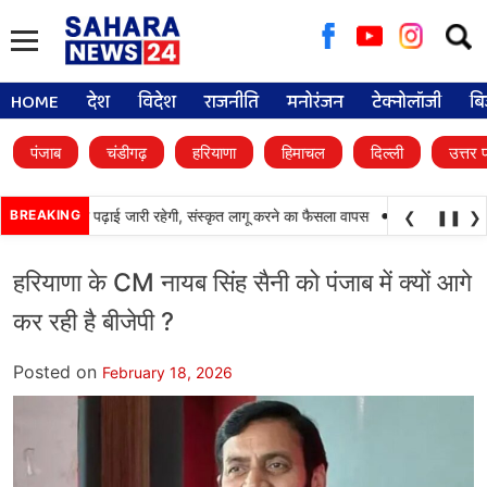
Searc
for:
HOME
देश
विदेश
राजनीति
मनोरंजन
टेक्नोलॉजी
बि
पंजाब
चंडीगढ़
हरियाणा
हिमाचल
दिल्ली
उत्तर 
•
लों में पंजाबी की पढ़ाई जारी रहेगी, संस्कृत लागू करने का फैसला वापस
BREAKING
श्री गुरु हरिकृष्ण सा
❮
❚❚
❯
हरियाणा के CM नायब सिंह सैनी को पंजाब में क्यों आगे
कर रही है बीजेपी ?
Posted on
February 18, 2026