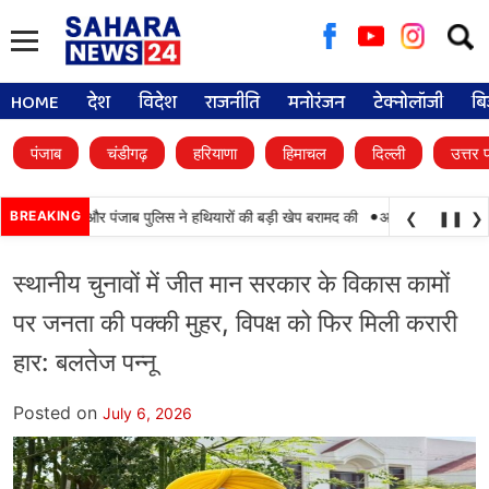
Searc
for:
HOME
देश
विदेश
राजनीति
मनोरंजन
टेक्नोलॉजी
बि
पंजाब
चंडीगढ़
हरियाणा
हिमाचल
दिल्ली
उत्तर 
•
ामयाबी, BSF और पंजाब पुलिस ने हथियारों की बड़ी खेप बरामद की
BREAKING
अमन अरोड़ा ने शाहकोट ह
❮
❚❚
❯
स्थानीय चुनावों में जीत मान सरकार के विकास कामों
पर जनता की पक्की मुहर, विपक्ष को फिर मिली करारी
हार: बलतेज पन्नू
Posted on
July 6, 2026