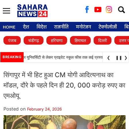
Searc
for:
HOME
देश
विदेश
राजनीति
मनोरंजन
टेक्नोलॉजी
बि
पंजाब
चंडीगढ़
हरियाणा
हिमाचल
दिल्ली
उत्तर 
•
 फैसले, डिजिटल यूनिवर्सिटी से लेकर प्राइवेट स्कूल फीस तक कई प्रस्तावों को मंजूरी
BREAKING
पंजा
❮
❚❚
❯
सिंगापुर में भी हिट हुआ CM योगी आदित्यनाथ का
मॉडल, दौरे के पहले दिन ही 20, 000 करोड़ रुपए का
एमओयू
Posted on
February 24, 2026