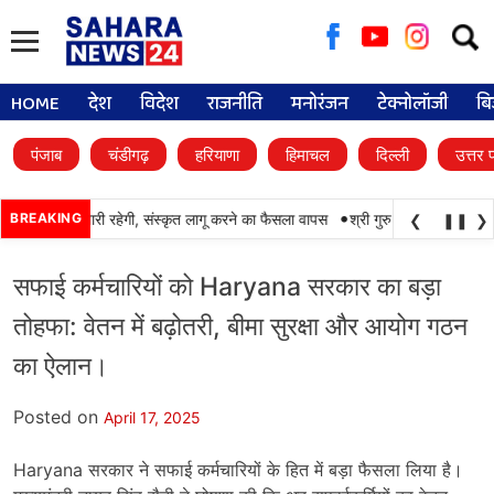
Searc
for:
HOME
देश
विदेश
राजनीति
मनोरंजन
टेक्नोलॉजी
बि
पंजाब
चंडीगढ़
हरियाणा
हिमाचल
दिल्ली
उत्तर 
•
पंजाबी की पढ़ाई जारी रहेगी, संस्कृत लागू करने का फैसला वापस
BREAKING
श्री गुरु हरिकृष्ण साहिब जी क
❮
❚❚
❯
सफाई कर्मचारियों को Haryana सरकार का बड़ा
तोहफा: वेतन में बढ़ोतरी, बीमा सुरक्षा और आयोग गठन
का ऐलान।
Posted on
April 17, 2025
Haryana सरकार ने सफाई कर्मचारियों के हित में बड़ा फैसला लिया है।