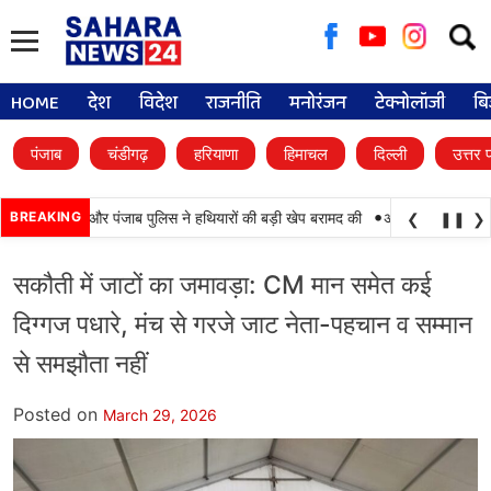
Searc
for:
HOME
देश
विदेश
राजनीति
मनोरंजन
टेक्नोलॉजी
बि
पंजाब
चंडीगढ़
हरियाणा
हिमाचल
दिल्ली
उत्तर 
•
कामयाबी, BSF और पंजाब पुलिस ने हथियारों की बड़ी खेप बरामद की
BREAKING
अमन अरोड़ा ने शाहकोट ह
❮
❚❚
❯
सकौती में जाटों का जमावड़ा: CM मान समेत कई
दिग्गज पधारे, मंच से गरजे जाट नेता-पहचान व सम्मान
से समझौता नहीं
Posted on
March 29, 2026