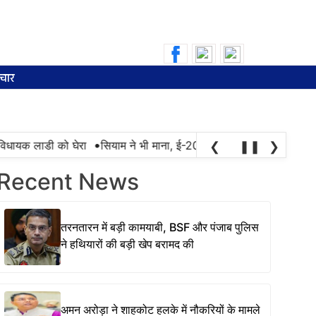
Search
for:
चार
•
िधायक लाडी को घेरा
सियाम ने भी माना, ई-20 में ज्यादा क्लोराइड और नमी क
❮
❚❚
❯
Recent News
तरनतारन में बड़ी कामयाबी, BSF और पंजाब पुलिस
ने हथियारों की बड़ी खेप बरामद की
अमन अरोड़ा ने शाहकोट हलके में नौकरियों के मामले