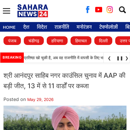
Searc
for:
HOME
देश
विदेश
राजनीति
मनोरंजन
टेक्नोलॉजी
बि
पंजाब
चंडीगढ़
हरियाणा
हिमाचल
दिल्ली
उत्तर 
काली दल) अपनी प्रतिष्ठा खो चुकी है, अब वह राजनीति में वापसी के लिए भाजपा से समझौता करन
BREAKING
❮
❚❚
❯
श्री आनंदपुर साहिब नगर काउंसिल चुनाव में AAP की
बड़ी जीत, 13 में से 11 वार्डों पर कब्जा
Posted on
May 29, 2026