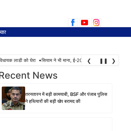
Search
for:
चार
•
िधायक लाडी को घेरा
सियाम ने भी माना, ई-20 में ज्यादा क्लोराइड और नमी क
❮
❚❚
❯
Recent News
तरनतारन में बड़ी कामयाबी, BSF और पंजाब पुलिस
ने हथियारों की बड़ी खेप बरामद की