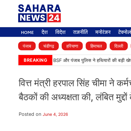
HOME
देश
विदेश
राजनीति
मनोरंजन
टेक्नो
पंजाब
चंडीगढ़
हरियाणा
हिमाचल
दिल्ली
•
तरनतारन में बड़ी कामयाबी, BSF और पंजाब पुलिस ने हथियारों की बड़ी खेप 
BREAKING
वित्त मंत्री हरपाल सिंह चीमा ने कर्
बैठकों की अध्यक्षता की, लंबित मुद्दो
Posted on
June 4, 2026